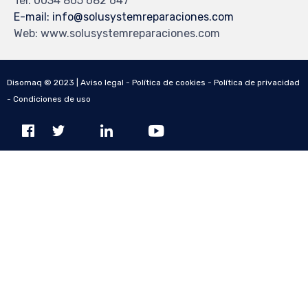
Tel: 0034 865 682 647
E-mail: info@solusystemreparaciones.com
Web: www.solusystemreparaciones.com
Disomaq © 2023 |
Aviso legal
-
Política de cookies
-
Política de privacidad
-
Condiciones de uso