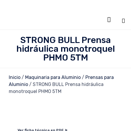

Sa
STRONG BULL Prensa
al
hidráulica monotroquel
co
PHMO 5TM
Inicio
/
Maquinaria para Aluminio
/
Prensas para
Aluminio
/ STRONG BULL Prensa hidráulica
monotroquel PHMO 5TM
Ver ficha técnica en PDF ➤