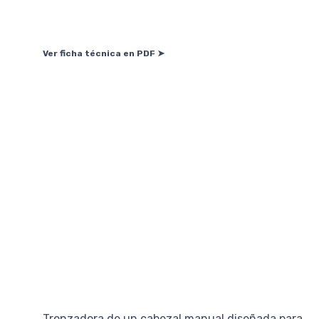
Ver ficha técnica en PDF ➤
Tronzadora de un cabezal manual diseñada para