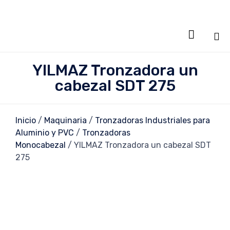

Sa
YILMAZ Tronzadora un
al
cabezal SDT 275
co
Inicio
/
Maquinaria
/
Tronzadoras Industriales para
Aluminio y PVC
/
Tronzadoras
Monocabezal
/ YILMAZ Tronzadora un cabezal SDT
275