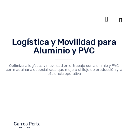

Sa
al
Logística y Movilidad para
co
Aluminio y PVC
Optimiza la logística y movilidad en el trabajo con aluminio y PVC
con maquinaria especializada que mejora el flujo de producción y la
eficiencia operativa
Carros Porta