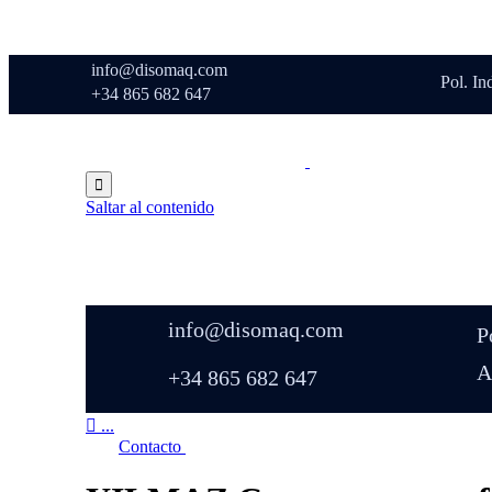
info@disomaq.com
Pol. In
+34 865 682 647

Saltar al contenido
info@disomaq.com
P
A
+34 865 682 647

...
Contacto