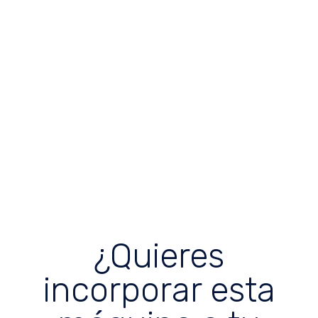
Tronzadora Barracuda 550 de Geam Evolution
en Disomaq somos especialistas en la venta de
maquinaria para aluminio y PVC
disomaq
geamevolution
Tronzadora
Tronzadora
¿Quieres
incorporar esta